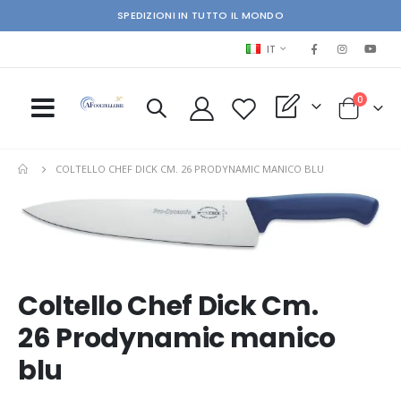
SPEDIZIONI IN TUTTO IL MONDO
LINGUA
IT
elementi
0
My Quote
Cart
COLTELLO CHEF DICK CM. 26 PRODYNAMIC MANICO BLU
Skip
Ski
to
to
the
the
end
beg
of
of
the
the
Coltello Chef Dick Cm.
images
im
26 Prodynamic manico
gallery
gal
blu