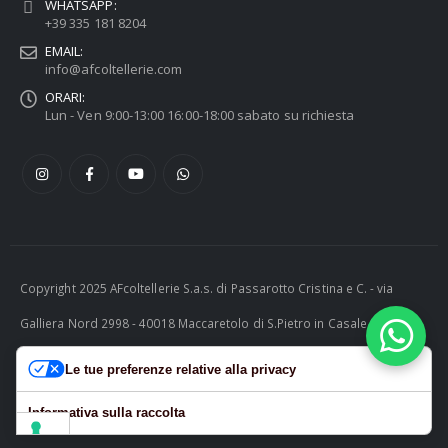
WHATSAPP:
+39 335 181 8204
EMAIL:
info@afcoltellerie.com
ORARI:
Lun - Ven 9:00-13:00 16:00-18:00 sabato su richiesta
Copyright 2025 AFcoltellerie S.a.s. di Passarotto Cristina e C. - via
Galliera Nord 2998 - 40018 Maccaretolo di S.Pietro in Casale (BO) -
ITALY P.I. 04230081202 | tel. +39 051 811732 | e-mail:
Le tue preferenze relative alla privacy
info@afcoltellerie.com -- Powered by Cosmobile Srl
Informativa sulla raccolta