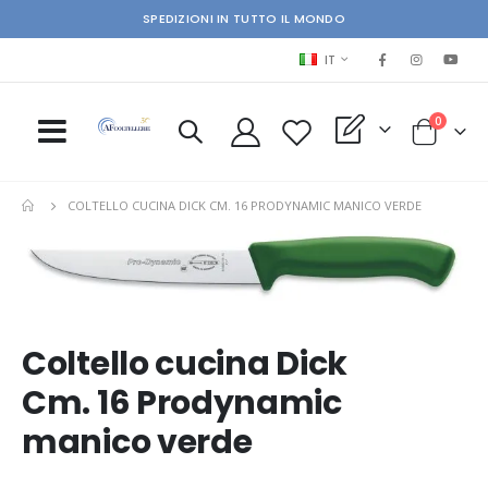
SPEDIZIONI IN TUTTO IL MONDO
LINGUA
IT
elementi
0
My Quote
Cart
COLTELLO CUCINA DICK CM. 16 PRODYNAMIC MANICO VERDE
Skip
Ski
to
to
the
the
end
beg
of
of
Coltello cucina Dick
the
the
images
im
Cm. 16 Prodynamic
gallery
gal
manico verde