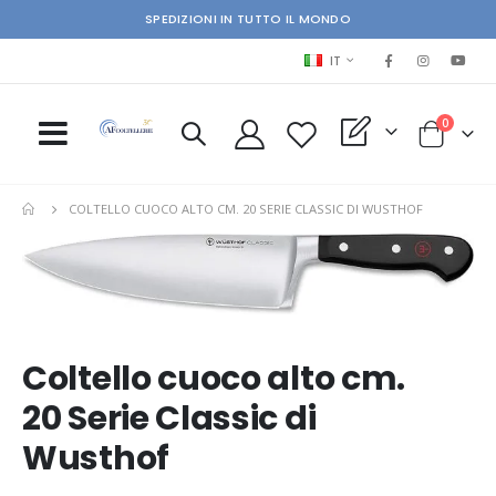
SPEDIZIONI IN TUTTO IL MONDO
LINGUA
IT
elementi
0
My Quote
Cart
COLTELLO CUOCO ALTO CM. 20 SERIE CLASSIC DI WUSTHOF
Skip
Ski
to
to
the
the
end
beg
of
of
the
the
Coltello cuoco alto cm.
images
im
20 Serie Classic di
gallery
gal
Wusthof