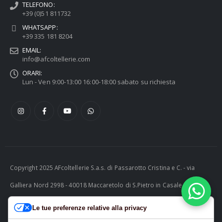
TELEFONO:
+39 (0)51 811732
WHATSAPP:
+39 335 181 8204
EMAIL:
info@afcoltellerie.com
ORARI:
Lun - Ven 9:00-13:00 16:00-18:00 sabato su richiesta
Copyright 2025 AFcoltellerie S.a.s. di Passarotto Cristina e C. - via
Galliera Nord 2998 - 40018 Maccaretolo di S.Pietro in Casale (BO) -
ITALY P.I. 04230081202 | tel. +39 051 811732 | e-mail:
Le tue preferenze relative alla privacy
info@afcoltellerie.com -- Powered by Cosmobile Srl