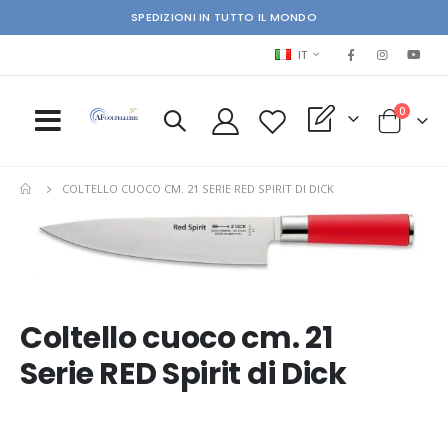
SPEDIZIONI IN TUTTO IL MONDO
LINGUA
IT
elementi
0
My Quote
Cart
COLTELLO CUOCO CM. 21 SERIE RED SPIRIT DI DICK
Skip
Ski
to
to
the
the
end
beg
of
of
the
the
Coltello cuoco cm. 21
images
im
Serie RED Spirit di Dick
gallery
gal