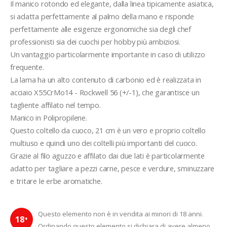
Il manico rotondo ed elegante, dalla linea tipicamente asiatica, 
si adatta perfettamente al palmo della mano e risponde 
perfettamente alle esigenze ergonomiche sia degli chef 
professionisti sia dei cuochi per hobby più ambiziosi. 
Un vantaggio particolarmente importante in caso di utilizzo 
frequente.
La lama ha un alto contenuto di carbonio ed è realizzata in 
acciaio X55CrMo14 - Rockwell 56 (+/-1), che garantisce un 
tagliente affilato nel tempo.
Manico in Polipropilene.
Questo coltello da cuoco, 21 cm è un vero e proprio coltello 
multiuso e quindi uno dei coltelli più importanti del cuoco. 
Grazie al filo aguzzo e affilato dai due lati è particolarmente 
adatto per tagliare a pezzi carne, pesce e verdure, sminuzzare 
e tritare le erbe aromatiche.
Questo elemento non è in vendita ai minori di 18 anni.
18
+
Ordinando questo elemento si dichiara di avere almeno