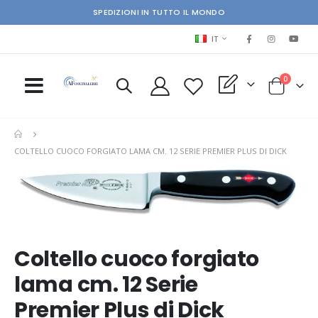
SPEDIZIONI IN TUTTO IL MONDO
LINGUA
IT
elementi
0
My Quote
Cart
COLTELLO CUOCO FORGIATO LAMA CM. 12 SERIE PREMIER PLUS DI DICK
Skip
Ski
to
to
the
the
end
beg
of
of
the
the
Coltello cuoco forgiato
images
im
lama cm. 12 Serie
gallery
gal
Premier Plus di Dick