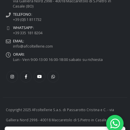
via Galliera Nord 2998 - 40018 Maccaretolo di S.Pietro in
Casale (BO)
TELEFONO:
+39 (0)51 811732
WHATSAPP:
+39 335 181 8204
EMAIL:
info@afcoltellerie.com
ORARI:
Lun - Ven 9:00-13:00 16:00-18:00 sabato su richiesta
Copyright 2025 AFcoltellerie S.a.s. di Passarotto Cristina e C. - via
Galliera Nord 2998 - 40018 Maccaretolo di S.Pietro in Casale (BO) -
ITALY P.I. 04230081202 | tel. +39 051 811732 | e-mail: