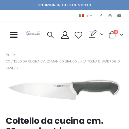
SPEDIZIONI IN TUTTO IL MONDO
LINGUA
IT
elementi
0
My Quote
Cart
COLTELLO DA CUCINA CM. 20 MANICO BIANCO LINEA TECNA DI AMBROGIO
SANELLI
Skip
Ski
to
to
the
the
end
beg
of
of
the
the
images
im
Coltello da cucina cm.
gallery
gal