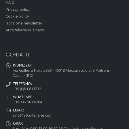
F.A.Q.
Privacy policy
Cookie policy
Iscrizione newsletter
AFcoltellerie Business
CONTATTI
INDIRIZZO:
via Galliera Nord 2998 - 40018 Maccaretolo di S.Pietro in
Casale (BO)
TELEFONO:
+39 (0)51 811732
WHATSAPP:
+39 335 181 8204
EMAIL:
info@afcoltellerie.com
ORARI:
Lun - Ven 9:00-13:00 16:00-18:00 sabato su richiesta