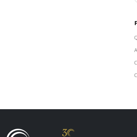
Q
A
C
C