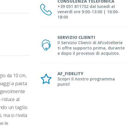
CONSULENZA TELEFONICA
+39 051 811732 dal lunedì al
venerdì ore 9:00-13:00 | 16:00-
18:00
SERVIZIO CLIENTI
Il Servizio Clienti di AFcoltellerie
ti offre supporto prima, durante
e dopo il processo di acquisto.
AF_FIDELITY
io da 10 cm, 
Scopri il nostro programma
aggi a pasta 
punti!
agevolmente 
riduce al 
ndo un taglio 
 ma si rivela 
 le 