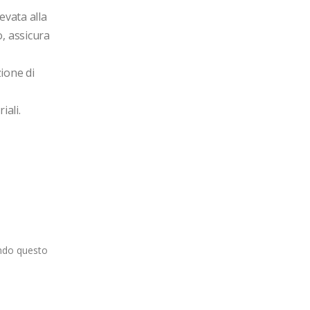
vata alla 
 assicura 
ione di 
ali.

ando questo