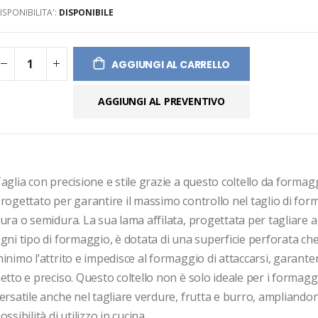
ISPONIBILITA':
DISPONIBILE
ges
ery
AGGIUNGI AL CARRELLO
AGGIUNGI AL PREVENTIVO
aglia con precisione e stile grazie a questo coltello da formagg
rogettato per garantire il massimo controllo nel taglio di form
ura o semidura. La sua lama affilata, progettata per tagliare 
gni tipo di formaggio, è dotata di una superficie perforata che 
inimo l’attrito e impedisce al formaggio di attaccarsi, garante
etto e preciso. Questo coltello non è solo ideale per i formaggi,
ersatile anche nel tagliare verdure, frutta e burro, ampliandone
ossibilità di utilizzo in cucina. 
