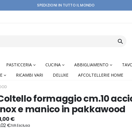
SPEDIZIONI IN TUTTO IL MONDO
PASTICCERIA
CUCINA
ABBIGLIAMENTO
TAVO
E
RICAMBI VARI
DELUXE
AFCOLTELLERIE HOME
WOOD
Coltello formaggio cm.10 acci
inox e manico in pakkawood
nning
1,00 €
,02 €