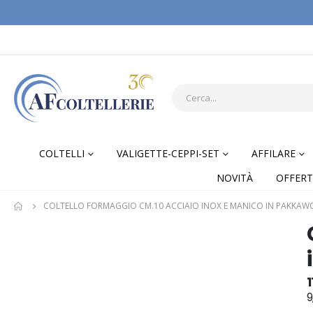
COLTELLI
VALIGETTE-CEPPI-SET
AFFILARE
NOVITÀ
OFFERT
COLTELLO FORMAGGIO CM.10 ACCIAIO INOX E MANICO IN PAKKA
Skip
Skip
to
to
the
the
end
begi
1
of
of
9
the
the