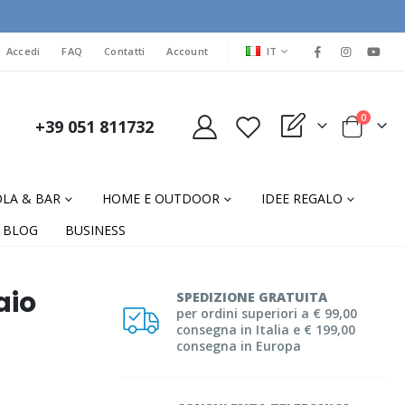
LINGUA
Accedi
FAQ
Contatti
Account
IT
elementi
0
+39 051 811732
My Quote
Cart
LA & BAR
HOME E OUTDOOR
IDEE REGALO
BLOG
BUSINESS
aio
SPEDIZIONE GRATUITA
per ordini superiori a € 99,00
consegna in Italia e € 199,00
consegna in Europa