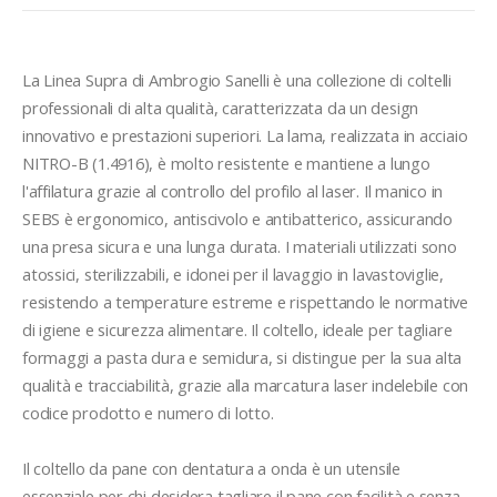
La Linea Supra di Ambrogio Sanelli è una collezione di coltelli 
professionali di alta qualità, caratterizzata da un design 
innovativo e prestazioni superiori. La lama, realizzata in acciaio 
NITRO-B (1.4916), è molto resistente e mantiene a lungo 
l'affilatura grazie al controllo del profilo al laser. Il manico in 
SEBS è ergonomico, antiscivolo e antibatterico, assicurando 
una presa sicura e una lunga durata. I materiali utilizzati sono 
atossici, sterilizzabili, e idonei per il lavaggio in lavastoviglie, 
resistendo a temperature estreme e rispettando le normative 
di igiene e sicurezza alimentare. Il coltello, ideale per tagliare 
formaggi a pasta dura e semidura, si distingue per la sua alta 
qualità e tracciabilità, grazie alla marcatura laser indelebile con 
codice prodotto e numero di lotto.

Il coltello da pane con dentatura a onda è un utensile 
essenziale per chi desidera tagliare il pane con facilità e senza 