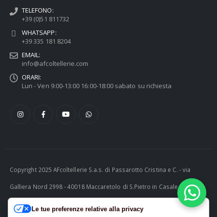
TELEFONO:
+39 (0)51 811732
WHATSAPP:
+39 335 181 8204
EMAIL:
info@afcoltellerie.com
ORARI:
Lun - Ven 9:00-13:00 16:00-18:00 sabato su richiesta
Copyright 2025 AFcoltellerie S.a.s. di Passarotto Cristina e C. - via
Galliera Nord 2998 - 40018 Maccaretolo di S.Pietro in Casale (BO) -
ITALY P.I. 04230081202 | tel. +39 051 811732 | e-mail:
Le tue preferenze relative alla privacy