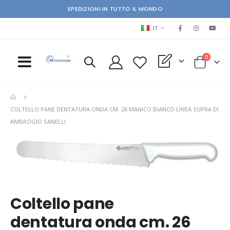
SPEDIZIONI IN TUTTO IL MONDO
LINGUA
IT
elementi
0
My Quote
Cart
COLTELLO PANE DENTATURA ONDA CM. 26 MANICO BIANCO LINEA SUPRA DI
AMBROGIO SANELLI
Skip
Ski
to
to
the
the
end
beg
of
of
the
the
Coltello pane
images
im
gallery
gal
dentatura onda cm. 26