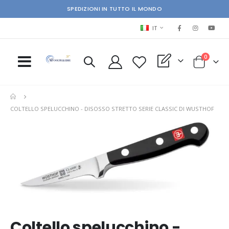
SPEDIZIONI IN TUTTO IL MONDO
LINGUA
IT
elementi
0
My Quote
Cart
COLTELLO SPELUCCHINO - DISOSSO STRETTO SERIE CLASSIC DI WUSTHOF
Skip
Ski
to
to
the
the
end
beg
of
of
the
the
images
im
gallery
gal
Coltello spelucchino -