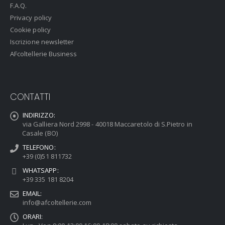
F.A.Q.
Privacy policy
Cookie policy
Iscrizione newsletter
AFcoltellerie Business
CONTATTI
INDIRIZZO:
via Galliera Nord 2998 - 40018 Maccaretolo di S.Pietro in
Casale (BO)
TELEFONO:
+39 (0)51 811732
WHATSAPP:
+39 335 181 8204
EMAIL:
info@afcoltellerie.com
ORARI: