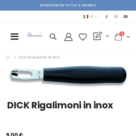
SPEDIZIONI IN TUTTO IL MONDO
LINGUA
IT
elementi
0
My Quote
Cart
DICK RIGALIMONI IN INOX
Skip
Ski
to
to
the
the
end
beg
of
of
the
the
DICK Rigalimoni in inox
images
im
gallery
gal
9,00 €