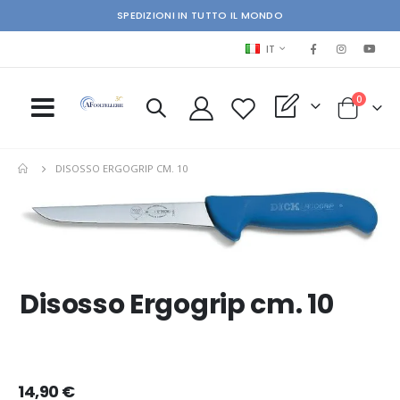
SPEDIZIONI IN TUTTO IL MONDO
LINGUA
IT
elementi
0
My Quote
Cart
DISOSSO ERGOGRIP CM. 10
Skip
Ski
to
to
the
the
end
beg
of
of
the
the
Disosso Ergogrip cm. 10
images
im
gallery
gal
14,90 €