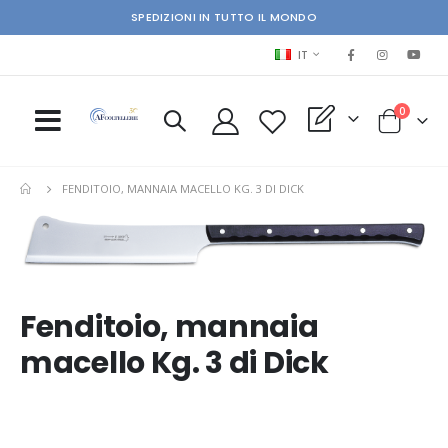
SPEDIZIONI IN TUTTO IL MONDO
LINGUA
IT
elementi
0
My Quote
Cart
FENDITOIO, MANNAIA MACELLO KG. 3 DI DICK
Skip
Ski
to
to
the
the
end
beg
of
of
Fenditoio, mannaia
the
the
images
im
macello Kg. 3 di Dick
gallery
gal