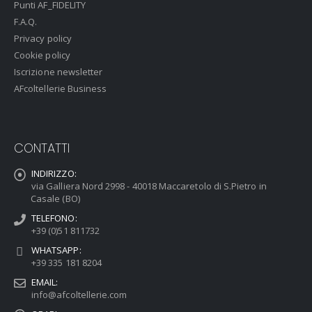
Punti AF_FIDELITY
F.A.Q.
Privacy policy
Cookie policy
Iscrizione newsletter
AFcoltellerie Business
CONTATTI
INDIRIZZO:
via Galliera Nord 2998 - 40018 Maccaretolo di S.Pietro in
Casale (BO)
TELEFONO:
+39 (0)51 811732
WHATSAPP:
+39 335 181 8204
EMAIL:
info@afcoltellerie.com