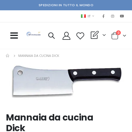
SPEDIZIONI IN TUTTO IL MONDO
LINGUA
IT
elementi
0
My Quote
Cart
MANNAIA DA CUCINA DICK
Skip
Ski
to
to
the
the
end
beg
of
of
the
the
images
im
gallery
gal
Mannaia da cucina
Dick