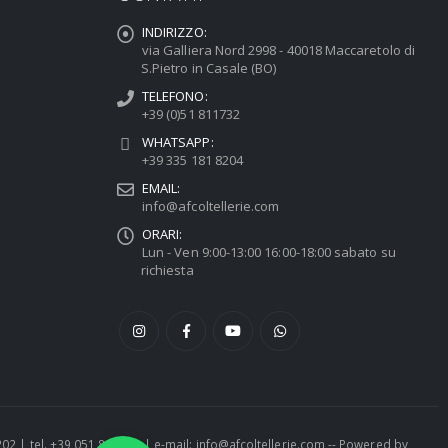
INDIRIZZO:
via Galliera Nord 2998 - 40018 Maccaretolo di
S.Pietro in Casale (BO)
TELEFONO:
+39 (0)51 811732
WHATSAPP:
+39 335 181 8204
EMAIL:
info@afcoltellerie.com
ORARI:
Lun - Ven 9:00-13:00 16:00-18:00 sabato su
richiesta
1202 | tel. +39 051 811732 | e-mail: info@afcoltellerie.com -- Powered by