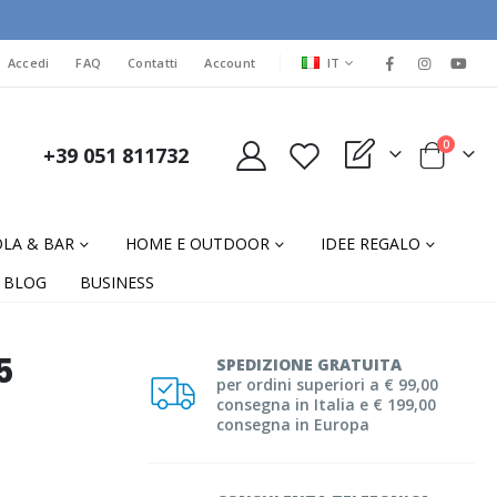
LINGUA
Accedi
FAQ
Contatti
Account
IT
elementi
0
+39 051 811732
My Quote
Cart
LA & BAR
HOME E OUTDOOR
IDEE REGALO
BLOG
BUSINESS
5
SPEDIZIONE GRATUITA
per ordini superiori a € 99,00
consegna in Italia e € 199,00
consegna in Europa