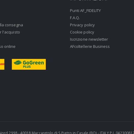
Punti AF_FIDELITY
F.A.Q.
lla consegna
Privacy policy
r l'acquisto
Cookie policy
Iscrizione newsletter
so online
AFcoltellerie Business
ra Nord 2998 - 40018 Maccaretolo di S.Pietro in Casale (BO) - ITALY P.I. 0423008