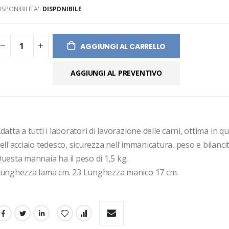
ISPONIBILITA':
DISPONIBILE
ges
ery
AGGIUNGI AL CARRELLO
AGGIUNGI AL PREVENTIVO
datta a tutti i laboratori di lavorazione delle carni, ottima in qua
ell'acciaio tedesco, sicurezza nell'immanicatura, peso e bilanci
uesta mannaia ha il peso di 1,5 kg. 
unghezza lama cm. 23 Lunghezza manico 17 cm.