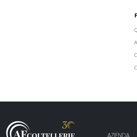
Q
A
C
C
AZIENDA