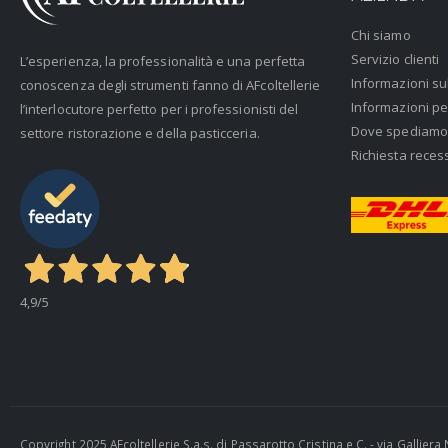
Chi siamo
Servizio clienti
L’esperienza, la professionalità e una perfetta
Informazioni su
conoscenza degli strumenti fanno di AFcoltellerie
Informazioni pe
l’interlocutore perfetto per i professionisti del
Dove spediamo
settore ristorazione e della pasticceria.
Richiesta reces
4,9
/5
Copyright 2025 AFcoltellerie S.a.s. di Passarotto Cristina e C. - via Gallie