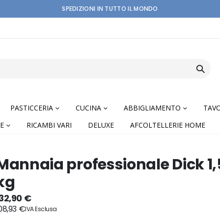
SPEDIZIONI IN TUTTO IL MONDO
PASTICCERIA
CUCINA
ABBIGLIAMENTO
TAVO
E
RICAMBI VARI
DELUXE
AFCOLTELLERIE HOME
Mannaia professionale Dick 1,
kg
nning
32,90 €
08,93 €