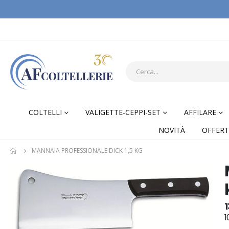
COLTELLI
VALIGETTE-CEPPI-SET
AFFILARE
NOVITÀ
OFFERT
MANNAIA PROFESSIONALE DICK 1,5 KG
Skip
Skip
to
to
the
the
end
begi
1
of
of
1
the
the