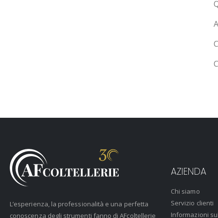
Q
A
C
C
AZIENDA
Chi siamo
Servizio clienti
L’esperienza, la professionalità e una perfetta
Informazioni su
conoscenza degli strumenti fanno di AFcoltellerie