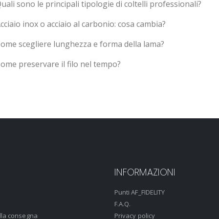
uali sono le principali tipologie di coltelli professionali?
cciaio inox o acciaio al carbonio: cosa cambia?
ome scegliere lunghezza e forma della lama?
ome preservare il filo nel tempo?
INFORMAZIONI
Punti AF_FIDELITY
F.A.Q.
lla consegna
Privacy policy