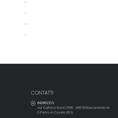
CONTATTI
INDIRIZZO:
via Galliera Nord 2998 - 40018 Maccaretolo di
S.Pietro in Casale (BO)