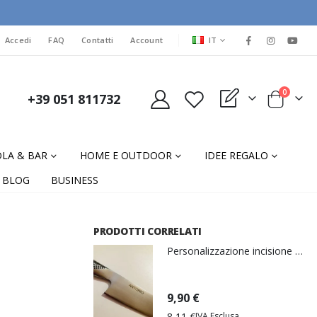
LINGUA
Accedi
FAQ
Contatti
Account
IT
elementi
0
+39 051 811732
My Quote
Cart
LA & BAR
HOME E OUTDOOR
IDEE REGALO
BLOG
BUSINESS
PRODOTTI CORRELATI
Personalizzazione incisione al laser
9,90 €
8,11 €