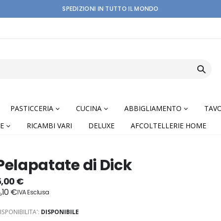
SPEDIZIONI IN TUTTO IL MONDO
PASTICCERIA
CUCINA
ABBIGLIAMENTO
TAVO
E
RICAMBI VARI
DELUXE
AFCOLTELLERIE HOME
Pelapatate di Dick
5,00 €
,10 €
nning
ISPONIBILITA':
DISPONIBILE