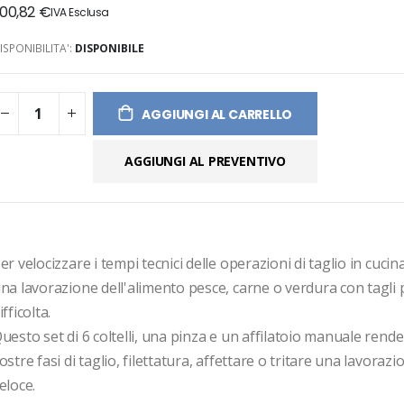
00,82 €
ges
ery
ISPONIBILITA':
DISPONIBILE
AGGIUNGI AL CARRELLO
AGGIUNGI AL PREVENTIVO
er velocizzare i tempi tecnici delle operazioni di taglio in cucina
na lavorazione dell'alimento pesce, carne o verdura con tagli p
ifficolta.
uesto set di 6 coltelli, una pinza e un affilatoio manuale rende
ostre fasi di taglio, filettatura, affettare o tritare una lavorazio
eloce.