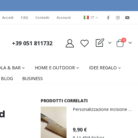
LINGUA
Accedi
FAQ
Contatti
Account
IT
elementi
0
+39 051 811732
My Quote
Cart
LA & BAR
HOME E OUTDOOR
IDEE REGALO
BLOG
BUSINESS
PRODOTTI CORRELATI
Personalizzazione incisione al laser
id
9,90 €
8,11 €