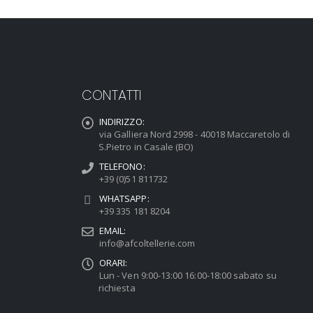
CONTATTI
INDIRIZZO:
via Galliera Nord 2998 - 40018 Maccaretolo di
S.Pietro in Casale (BO)
TELEFONO:
+39 (0)51 811732
WHATSAPP:
+39 335 181 8204
EMAIL:
info@afcoltellerie.com
ORARI:
Lun - Ven 9:00-13:00 16:00-18:00 sabato su
richiesta