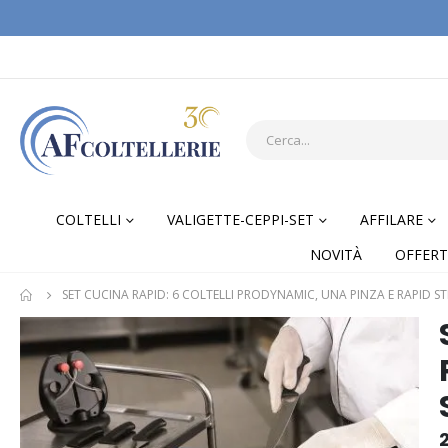
COLTELLI
VALIGETTE-CEPPI-SET
AFFILARE
NOVITÀ
OFFERT
SET CUCINA RAPID: 6 COLTELLI PRODYNAMIC, UNA PINZA E RAPID ST
Skip
Skip
to
to
the
the
end
begi
of
of
the
the