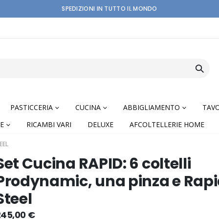
SPEDIZIONI IN TUTTO IL MONDO
PASTICCERIA
CUCINA
ABBIGLIAMENTO
TAVO
E
RICAMBI VARI
DELUXE
AFCOLTELLERIE HOME
EEL
Set Cucina RAPID: 6 coltelli
Prodynamic, una pinza e Rap
Steel
nning
245,00 €