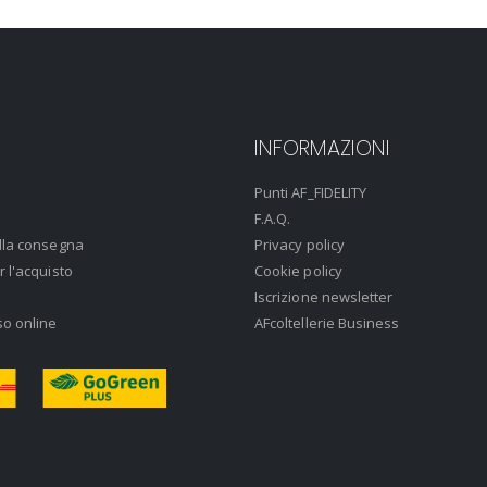
INFORMAZIONI
Punti AF_FIDELITY
F.A.Q.
lla consegna
Privacy policy
r l'acquisto
Cookie policy
Iscrizione newsletter
so online
AFcoltellerie Business