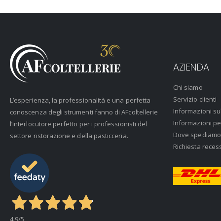
AZIENDA
Chi siamo
Servizio clienti
L’esperienza, la professionalità e una perfetta
Informazioni su
conoscenza degli strumenti fanno di AFcoltellerie
Informazioni pe
l’interlocutore perfetto per i professionisti del
Dove spediamo
settore ristorazione e della pasticceria.
Richiesta reces
4,9
/5