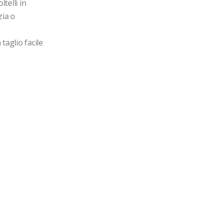
telli in 
ia o 
aglio facile 