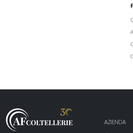
Q
A
C
C
AZIENDA