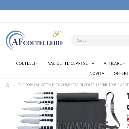
COLTELLI
VALIGETTE-CEPPI-SET
AFFILARE
NOVITÀ
OFFERT
THE TOP: VALIGETTA DICK COMPLETA DI COLTELLI SERIE 1905 E ACCE
Skip
Skip
to
to
the
the
end
begi
9
of
of
7
the
the