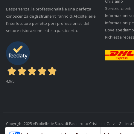
Chi siamo
Servizio clienti
L’esperienza, la professionalità e una perfetta
Informazioni su
conoscenza degli strumenti fanno di AFcoltellerie
Informazioni pe
l’interlocutore perfetto per i professionisti del
Dove spediamo
settore ristorazione e della pasticceria.
Richiesta reces
4,9
/5
Copyright 2025 AFcoltellerie S.a.s. di Passarotto Cristina e C. - via Gallie
Cosmobile Srl