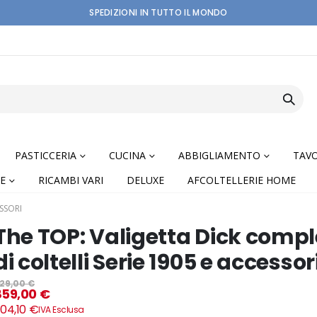
SPEDIZIONI IN TUTTO IL MONDO
PASTICCERIA
CUCINA
ABBIGLIAMENTO
TAVO
E
RICAMBI VARI
DELUXE
AFCOLTELLERIE HOME
SSORI
The TOP: Valigetta Dick comp
di coltelli Serie 1905 e accessor
nning
29,00 €
859,00 €
04,10 €