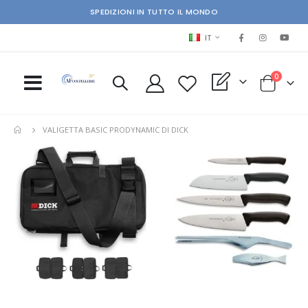
SPEDIZIONI IN TUTTO IL MONDO
LINGUA
IT
elementi
0
My Quote
Cart
VALIGETTA BASIC PRODYNAMIC DI DICK
Skip
Ski
to
to
the
the
end
beg
of
of
the
the
images
im
gallery
gal