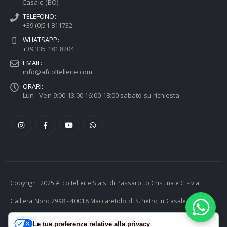
Casale (BO)
TELEFONO:
+39 (0)51 811732
WHATSAPP:
+39 335 181 8204
EMAIL:
info@afcoltellerie.com
ORARI:
Lun - Ven 9:00-13:00 16:00-18:00 sabato su richiesta
Copyright 2025 AFcoltellerie S.a.s. di Passarotto Cristina e C. - via
Galliera Nord 2998 - 40018 Maccaretolo di S.Pietro in Casale (BO) -
ITALY P.I. 04230081202 | tel. +39 051 811732 | e-mail:
Le tue preferenze relative alla privacy