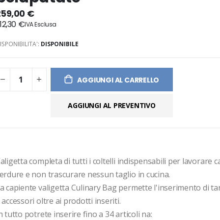
ges
259,00 €
ery
12,30 €
ISPONIBILITA':
DISPONIBILE
AGGIUNGI AL CARRELLO
AGGIUNGI AL PREVENTIVO
aligetta completa di tutti i coltelli indispensabili per lavorare c
erdure e non trascurare nessun taglio in cucina.
a capiente valigetta Culinary Bag permette l'inserimento di tanti 
 accessori oltre ai prodotti inseriti.
n tutto potrete inserire fino a 34 articoli na: