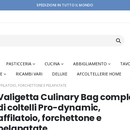
SPEDIZIONI IN TUTTO IL MONDO
PASTICCERIA
CUCINA
ABBIGLIAMENTO
TAVO
E
RICAMBI VARI
DELUXE
AFCOLTELLERIE HOME
FFILATOIO, FORCHETTONE E PELAPATATE
Valigetta Culinary Bag compl
di coltelli Pro-dynamic,
affilatoio, forchettone e
nning
pelapatate