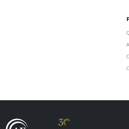
Q
A
C
C