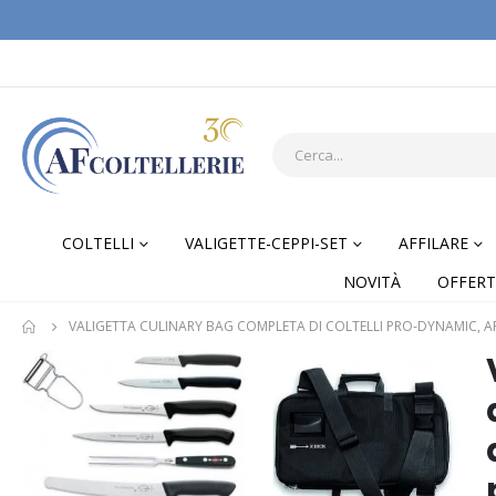
COLTELLI
VALIGETTE-CEPPI-SET
AFFILARE
NOVITÀ
OFFERT
VALIGETTA CULINARY BAG COMPLETA DI COLTELLI PRO-DYNAMIC, A
Skip
Skip
to
to
the
the
end
begi
of
of
the
the