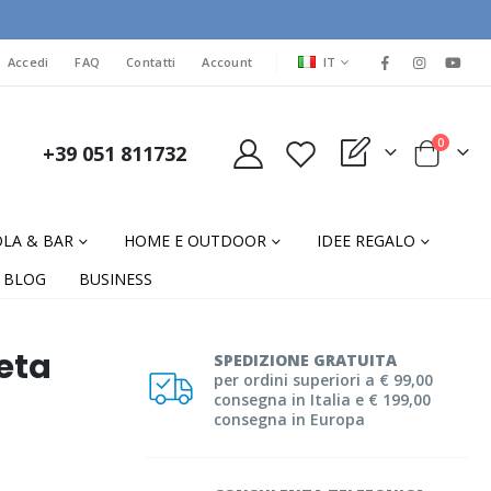
LINGUA
Accedi
FAQ
Contatti
Account
IT
elementi
0
+39 051 811732
My Quote
Cart
LA & BAR
HOME E OUTDOOR
IDEE REGALO
BLOG
BUSINESS
eta
SPEDIZIONE GRATUITA
per ordini superiori a € 99,00
consegna in Italia e € 199,00
consegna in Europa