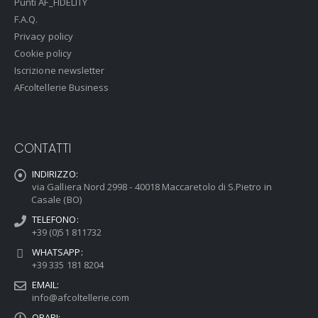
Punti AF_FIDELITY
F.A.Q.
Privacy policy
Cookie policy
Iscrizione newsletter
AFcoltellerie Business
CONTATTI
INDIRIZZO:
via Galliera Nord 2998 - 40018 Maccaretolo di S.Pietro in
Casale (BO)
TELEFONO:
+39 (0)51 811732
WHATSAPP:
+39 335 181 8204
EMAIL:
info@afcoltellerie.com
ORARI: