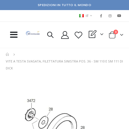
SPEDIZIONI IN TUTTO IL MONDO
LINGUA
IT
elementi
0
My Quote
Cart
VITE A TESTA SVASATA, FILETTATURA SINISTRA POS. 36 - SM 110 E SM 111 DI
DICK
Skip
Ski
to
to
the
the
end
beg
of
of
the
the
images
im
gallery
gal