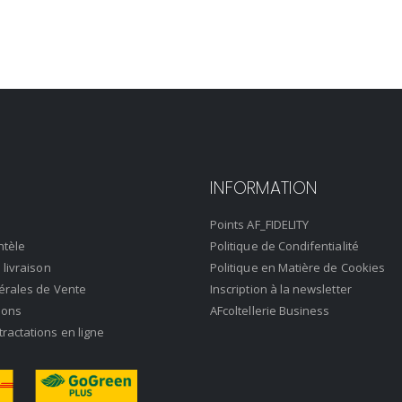
INFORMATION
Points AF_FIDELITY
ntèle
Politique de Condifentialité
 livraison
Politique en Matière de Cookies
érales de Vente
Inscription à la newsletter
ions
AFcoltellerie Business
actations en ligne