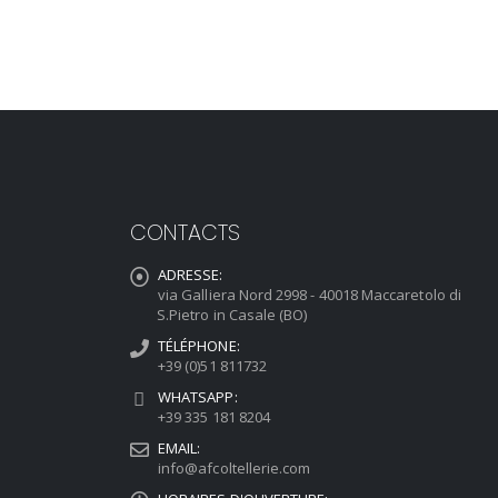
CONTACTS
ADRESSE:
via Galliera Nord 2998 - 40018 Maccaretolo di
S.Pietro in Casale (BO)
TÉLÉPHONE:
+39 (0)51 811732
WHATSAPP:
+39 335 181 8204
EMAIL:
info@afcoltellerie.com