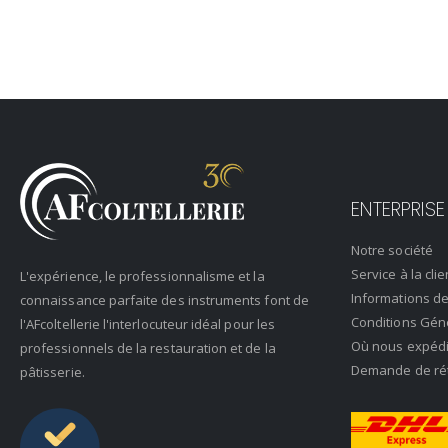
ENTERPRISE
Notre société
Service à la clie
L'expérience, le professionnalisme et la
Informations de
connaissance parfaite des instruments font de
Conditions Gén
l'AFcoltellerie l'interlocuteur idéal pour les
Où nous expéd
professionnels de la restauration et de la
Demande de rétr
pâtisserie.