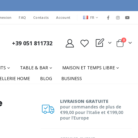
LANGUAGE
nexion
FAQ
Contacts
Account
FR
items
0
+39 051 811732
My Quote
Cart
NTS
TABLE & BAR
MAISON ET TEMPS LIBRE
ELLERIE HOME
BLOG
BUSINESS
e
LIVRAISON GRATUITE
pour commandes de plus de
€99,00 pour l'Italie et €199,00
pour l’Europe