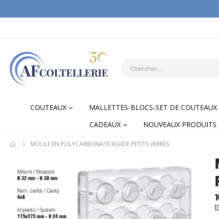
COUTEAUX
MALLETTES-BLOCS-SET DE COUTEAUX
CADEAUX
NOUVEAUX PRODUITS
MOULE EN POLYCARBONATE RIGIDE PETITS VERRES
Skip
Skip
to
to
the
the
end
begi
1
of
of
1
the
the