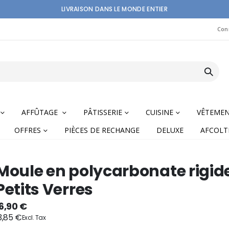
LIVRAISON DANS LE MONDE ENTIER
Con
AFFÛTAGE
PÂTISSERIE
CUISINE
VÊTEME
OFFRES
PIÈCES DE RECHANGE
DELUXE
AFCOLT
Moule en polycarbonate rigid
Petits Verres
nning
6,90 €
3,85 €