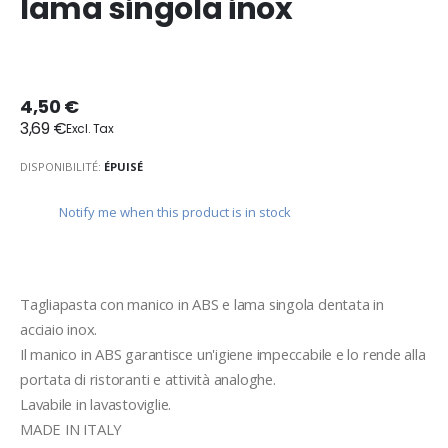
lama singola inox
4,50 €
3,69 €
DISPONIBILITÉ:
ÉPUISÉ
Notify me when this product is in stock
Tagliapasta con manico in ABS e lama singola dentata in 
acciaio inox.
Il manico in ABS garantisce un'igiene impeccabile e lo rende alla 
portata di ristoranti e attività analoghe.
Lavabile in lavastoviglie.
MADE IN ITALY