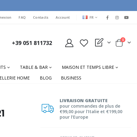
LANGUAGE
nexion
FAQ
Contacts
Account
FR
items
0
+39 051 811732
My Quote
Cart
NTS
TABLE & BAR
MAISON ET TEMPS LIBRE
ELLERIE HOME
BLOG
BUSINESS
LIVRAISON GRATUITE
pour commandes de plus de
1
€99,00 pour l'Italie et €199,00
pour l’Europe