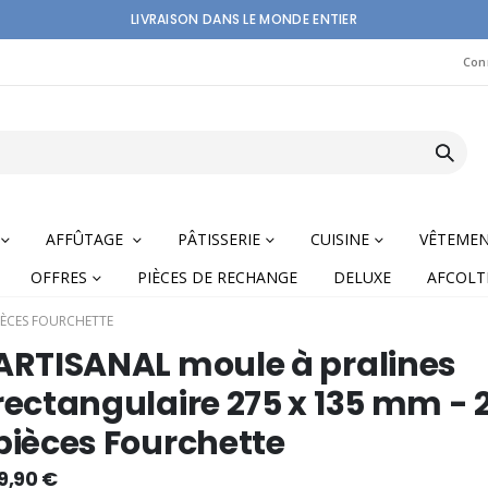
LIVRAISON DANS LE MONDE ENTIER
Con
AFFÛTAGE
PÂTISSERIE
CUISINE
VÊTEME
OFFRES
PIÈCES DE RECHANGE
DELUXE
AFCOLT
PIÈCES FOURCHETTE
ARTISANAL moule à pralines
rectangulaire 275 x 135 mm - 2
pièces Fourchette
nning
9,90 €