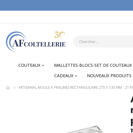
COUTEAUX
MALLETTES-BLOCS-SET DE COUTEAUX
CADEAUX
NOUVEAUX PRODUITS
ARTISANAL MOULE À PRALINES RECTANGULAIRE 275 X 135 MM - 21 
Skip
Skip
to
to
the
the
end
begi
of
of
1
the
the