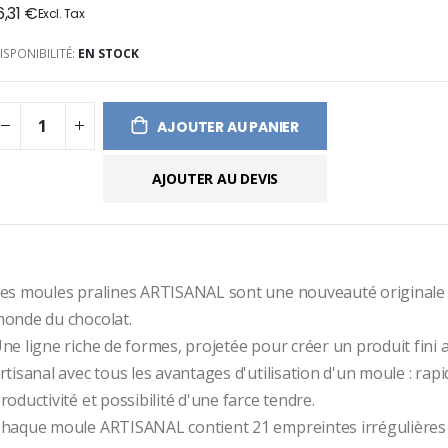
6,31 €
ges
ery
ISPONIBILITÉ:
EN STOCK
AJOUTER AU PANIER
AJOUTER AU DEVIS
es moules pralines ARTISANAL sont une nouveauté originale d
onde du chocolat.
ne ligne riche de formes, projetée pour créer un produit fini a
rtisanal avec tous les avantages d'utilisation d'un moule : rapidi
roductivité et possibilité d'une farce tendre.
haque moule ARTISANAL contient 21 empreintes irrégulières et 