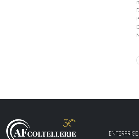
n
D
P
D
N
ENTERPRISE