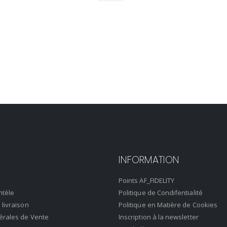
INFORMATION
Points AF_FIDELITY
ntèle
Politique de Condifentialité
 livraison
Politique en Matière de Cookies
érales de Vente
Inscription à la newsletter