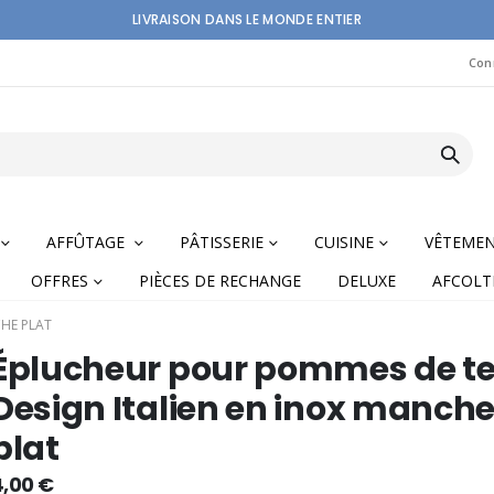
LIVRAISON DANS LE MONDE ENTIER
Con
AFFÛTAGE
PÂTISSERIE
CUISINE
VÊTEME
OFFRES
PIÈCES DE RECHANGE
DELUXE
AFCOLT
CHE PLAT
Éplucheur pour pommes de te
Design Italien en inox manch
plat
nning
4,00 €