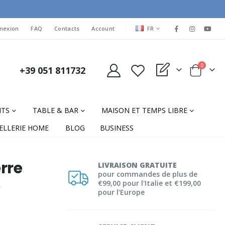
LANGUAGE
nexion
FAQ
Contacts
Account
FR
items
0
+39 051 811732
My Quote
Cart
NTS
TABLE & BAR
MAISON ET TEMPS LIBRE
ELLERIE HOME
BLOG
BUSINESS
rre
LIVRAISON GRATUITE
pour commandes de plus de
e
€99,00 pour l'Italie et €199,00
pour l’Europe