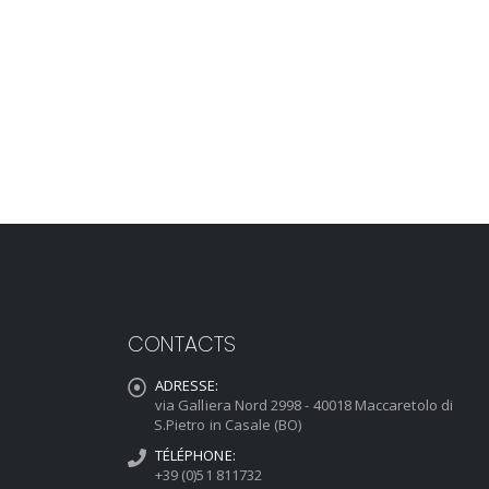
CONTACTS
ADRESSE:
via Galliera Nord 2998 - 40018 Maccaretolo di
S.Pietro in Casale (BO)
TÉLÉPHONE:
+39 (0)51 811732