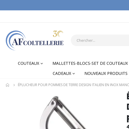
COUTEAUX
MALLETTES-BLOCS-SET DE COUTEAUX
CADEAUX
NOUVEAUX PRODUITS
ÉPLUCHEUR POUR POMMES DE TERRE DESIGN ITALIEN EN INOX MAN
Skip
Skip
to
to
the
the
end
begi
of
of
the
the