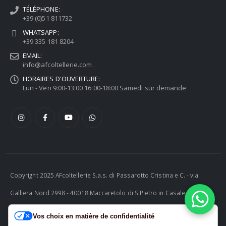
TÉLÉPHONE:
+39 (0)51 811732
WHATSAPP:
+39 335 181 8204
EMAIL:
info@afcoltellerie.com
HORAIRES D'OUVERTURE:
Lun - Ven 9:00-13:00 16:00-18:00 Samedi sur demande
Copyright 2025 AFcoltellerie S.a.s. di Passarotto Cristina e C. - via
Galliera Nord 2998 - 40018 Maccaretolo di S.Pietro in Casale (BO) -
ITALY P.I. 04230081202 | tel. +39 051 811732 | e-mail:
Vos choix en matière de confidentialité