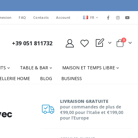
LANGUAGE
nexion
FAQ
Contacts
Account
FR
items
0
+39 051 811732
My Quote
Cart
NTS
TABLE & BAR
MAISON ET TEMPS LIBRE
ELLERIE HOME
BLOG
BUSINESS
LIVRAISON GRATUITE
pour commandes de plus de
vec
€99,00 pour l'Italie et €199,00
pour l’Europe