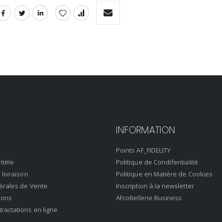
INFORMATION
Points AF_FIDELITY
ntèle
Politique de Condifentialité
 livraison
Politique en Matière de Cookies
érales de Vente
Inscription à la newsletter
ions
AFcoltellerie Business
actations en ligne