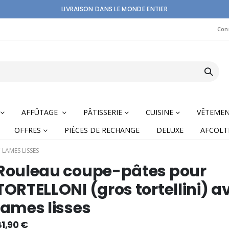
LIVRAISON DANS LE MONDE ENTIER
Con
AFFÛTAGE
PÂTISSERIE
CUISINE
VÊTEME
OFFRES
PIÈCES DE RECHANGE
DELUXE
AFCOLT
LAMES LISSES
Rouleau coupe-pâtes pour
TORTELLONI (gros tortellini) a
lames lisses
nning
1,90 €