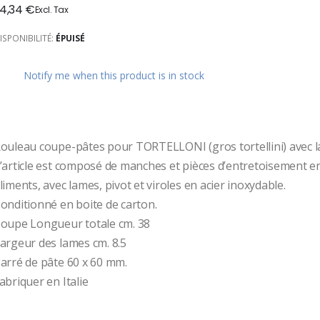
4,34 €
ges
ery
ISPONIBILITÉ:
ÉPUISÉ
Notify me when this product is in stock
ouleau coupe-pâtes pour TORTELLONI (gros tortellini) avec la
’article est composé de manches et pièces d’entretoisement 
liments, avec lames, pivot et viroles en acier inoxydable. 
onditionné en boite de carton.
oupe Longueur totale cm. 38
argeur des lames cm. 8.5
arré de pâte 60 x 60 mm.
abriquer en Italie