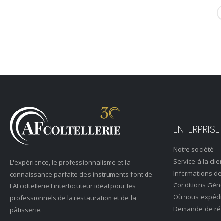
ENTERPRISE
Notre société
Service à la clie
L'expérience, le professionnalisme et la
Informations de
connaissance parfaite des instruments font de
Conditions Gén
l'AFcoltellerie l'interlocuteur idéal pour les
Où nous expéd
professionnels de la restauration et de la
Demande de rétr
pâtisserie.