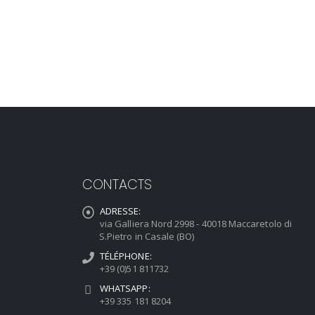
CONTACTS
ADRESSE:
via Galliera Nord 2998 - 40018 Maccaretolo di
S.Pietro in Casale (BO)
TÉLÉPHONE:
+39 (0)51 811732
WHATSAPP:
+39 335 181 8204