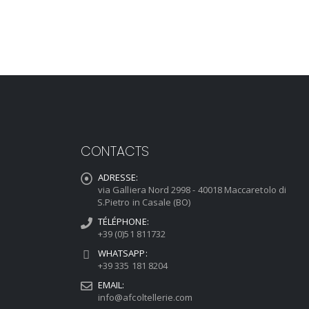
CONTACTS
ADRESSE:
via Galliera Nord 2998 - 40018 Maccaretolo di
S.Pietro in Casale (BO)
TÉLÉPHONE:
+39 (0)51 811732
WHATSAPP:
+39 335 181 8204
EMAIL:
info@afcoltellerie.com