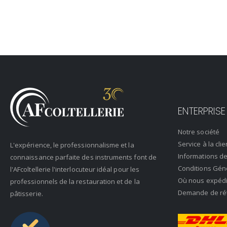
ENTERPRISE
Notre société
Service à la clie
L'expérience, le professionnalisme et la
Informations de
connaissance parfaite des instruments font de
Conditions Gén
l'AFcoltellerie l'interlocuteur idéal pour les
Où nous expéd
professionnels de la restauration et de la
Demande de rétr
pâtisserie.