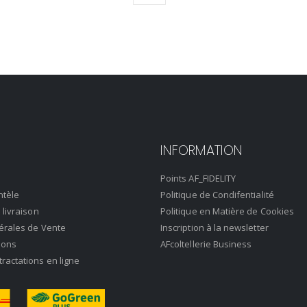
INFORMATION
Points AF_FIDELITY
ntèle
Politique de Condifentialité
 livraison
Politique en Matière de Cookies
érales de Vente
Inscription à la newsletter
ions
AFcoltellerie Business
actations en ligne