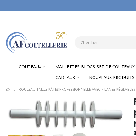
COUTEAUX
MALLETTES-BLOCS-SET DE COUTEAUX
CADEAUX
NOUVEAUX PRODUITS
ROULEAU TAILLE PÂTES PROFESSIONNELLE AVEC 7 LAMES RÉGLABLES 
Skip
Skip
to
to
the
the
end
begi
of
of
the
the