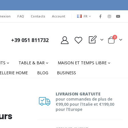
LANGUAGE
nexion
FAQ
Contacts
Account
FR
items
0
+39 051 811732
My Quote
Cart
NTS
TABLE & BAR
MAISON ET TEMPS LIBRE
ELLERIE HOME
BLOG
BUSINESS
LIVRAISON GRATUITE
pour commandes de plus de
€99,00 pour l'Italie et €199,00
pour l’Europe
urs