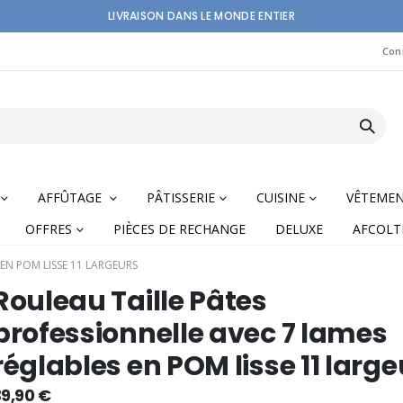
LIVRAISON DANS LE MONDE ENTIER
Con
AFFÛTAGE
PÂTISSERIE
CUISINE
VÊTEME
OFFRES
PIÈCES DE RECHANGE
DELUXE
AFCOLT
EN POM LISSE 11 LARGEURS
Rouleau Taille Pâtes
professionnelle avec 7 lames
réglables en POM lisse 11 large
nning
39,90 €