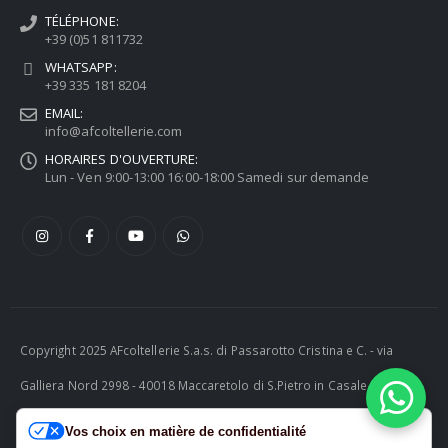
TÉLÉPHONE:
+39 (0)51 811732
WHATSAPP:
+39 335 181 8204
EMAIL:
info@afcoltellerie.com
HORAIRES D'OUVERTURE:
Lun - Ven 9:00-13:00 16:00-18:00 Samedi sur demande
Copyright 2025 AFcoltellerie S.a.s. di Passarotto Cristina e C. - via
Galliera Nord 2998 - 40018 Maccaretolo di S.Pietro in Casale (BO) -
ITALY P.I. 04230081202 | tel. +39 051 811732 | e-mail:
Vos choix en matière de confidentialité