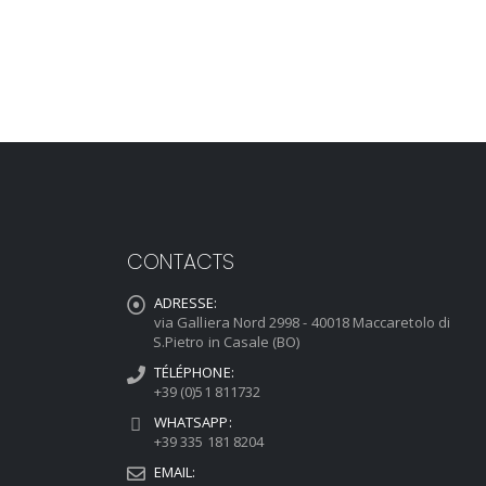
CONTACTS
ADRESSE:
via Galliera Nord 2998 - 40018 Maccaretolo di
S.Pietro in Casale (BO)
TÉLÉPHONE:
+39 (0)51 811732
WHATSAPP:
+39 335 181 8204
EMAIL: