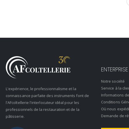
ENTERPRISE
Notre société
Service à la clie
L'expérience, le professionnalisme et la
Informations de
connaissance parfaite des instruments font de
Conditions Gén
l'AFcoltellerie l'interlocuteur idéal pour les
Où nous expéd
professionnels de la restauration et de la
Demande de rétr
pâtisserie.