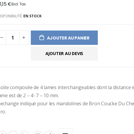
1,15 €
ges
ery
ISPONIBILITÉ:
EN STOCK
AJOUTER AU PANIER
AJOUTER AU DEVIS
oite composée de 4 lames interchangeables dont la distance e
ame est de 2 – 4- 7 – 10 mm.
echange indiqué pour les mandolines de Bron Coucke Du Che
ro.