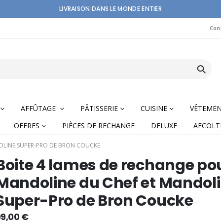
LIVRAISON DANS LE MONDE ENTIER
Con
AFFÛTAGE
PÂTISSERIE
CUISINE
VÊTEME
OFFRES
PIÈCES DE RECHANGE
DELUXE
AFCOLT
OLINE SUPER-PRO DE BRON COUCKE
Boite 4 lames de rechange po
Mandoline du Chef et Mandol
Super-Pro de Bron Coucke
nning
99,00 €