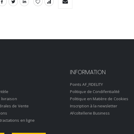
INFORMATION
Points AF_FIDELITY
ntèle
Politique de Condifentialité
 livraison
Politique en Matière de Cookies
érales de Vente
Inscription à la newsletter
ions
AFcoltellerie Business
actations en ligne