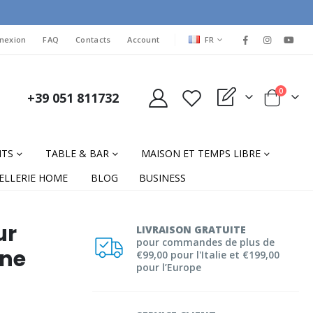
LANGUAGE
nexion
FAQ
Contacts
Account
FR
items
0
+39 051 811732
My Quote
Cart
NTS
TABLE & BAR
MAISON ET TEMPS LIBRE
ELLERIE HOME
BLOG
BUSINESS
ur
LIVRAISON GRATUITE
pour commandes de plus de
ine
€99,00 pour l'Italie et €199,00
pour l’Europe