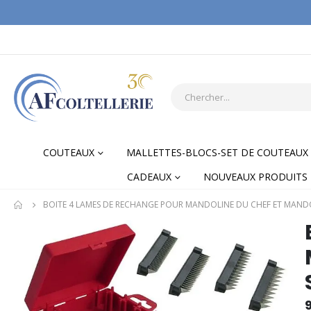
COUTEAUX
MALLETTES-BLOCS-SET DE COUTEAUX
CADEAUX
NOUVEAUX PRODUITS
BOITE 4 LAMES DE RECHANGE POUR MANDOLINE DU CHEF ET MAND
Skip
Skip
to
to
the
the
end
begi
of
of
the
the