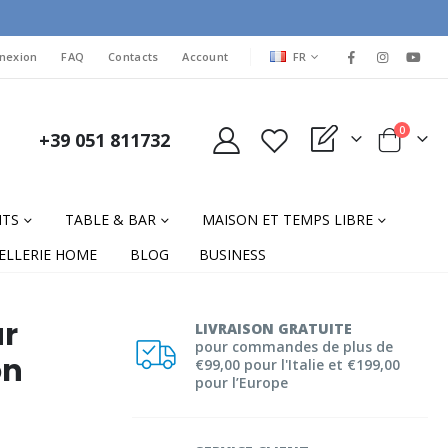
LANGUAGE
nexion
FAQ
Contacts
Account
FR
items
0
+39 051 811732
My Quote
Cart
NTS
TABLE & BAR
MAISON ET TEMPS LIBRE
ELLERIE HOME
BLOG
BUSINESS
ur
LIVRAISON GRATUITE
pour commandes de plus de
on
€99,00 pour l'Italie et €199,00
pour l’Europe