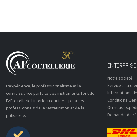
ENTERPRISE
Notre société
Service à la clie
L'expérience, le professionnalisme et la
Informations de
connaissance parfaite des instruments font de
Conditions Gén
l'AFcoltellerie l'interlocuteur idéal pour les
Où nous expéd
professionnels de la restauration et de la
Demande de rétr
pâtisserie.