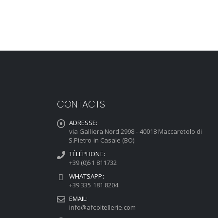
CONTACTS
ADRESSE:
via Galliera Nord 2998 - 40018 Maccaretolo di
S.Pietro in Casale (BO)
TÉLÉPHONE:
+39 (0)51 811732
WHATSAPP:
+39 335 181 8204
EMAIL:
info@afcoltellerie.com