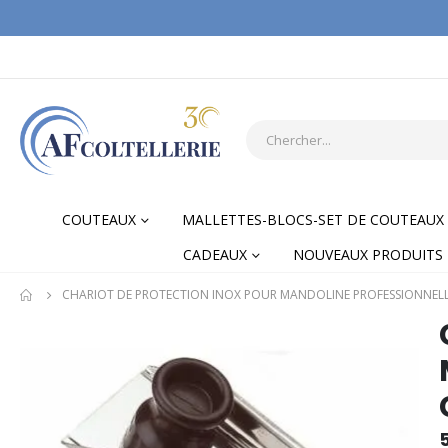
COUTEAUX
MALLETTES-BLOCS-SET DE COUTEAUX
CADEAUX
NOUVEAUX PRODUITS
CHARIOT DE PROTECTION INOX POUR MANDOLINE PROFESSIONNEL
Skip
Skip
to
to
the
the
end
begi
of
of
the
the