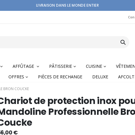
LIVRAISON DANS LE MONDE ENTIER
Con
AFFÛTAGE
PÂTISSERIE
CUISINE
VÊTEME
OFFRES
PIÈCES DE RECHANGE
DELUXE
AFCOLT
LE BRON COUCKE
Chariot de protection inox po
Mandoline Professionnelle Br
Coucke
nning
56,00 €