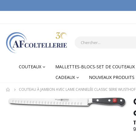
COUTEAUX
MALLETTES-BLOCS-SET DE COUTEAUX
CADEAUX
NOUVEAUX PRODUITS
COUTEAU À JAMBON AVEC LAME CANNELÉE CLASSIC SERIE WUSTHOF
Skip
Skip
to
to
the
the
end
begi
1
of
of
9
the
the