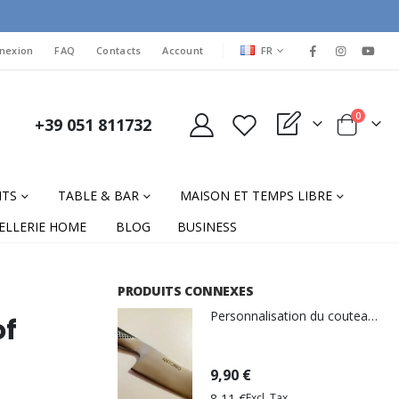
LANGUAGE
nexion
FAQ
Contacts
Account
FR
items
0
+39 051 811732
My Quote
Cart
NTS
TABLE & BAR
MAISON ET TEMPS LIBRE
ELLERIE HOME
BLOG
BUSINESS
PRODUITS CONNEXES
Personnalisation du couteau de gravure laser
of
9,90 €
8,11 €