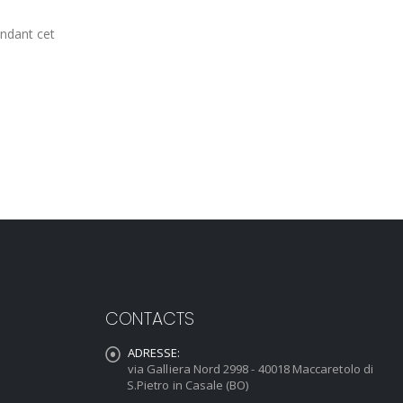
andant cet
CONTACTS
ADRESSE:
via Galliera Nord 2998 - 40018 Maccaretolo di
S.Pietro in Casale (BO)