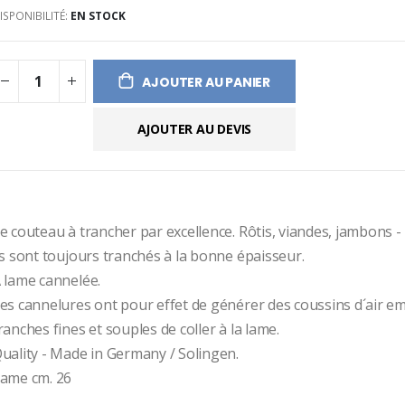
ISPONIBILITÉ:
EN STOCK
ges
ery
AJOUTER AU PANIER
AJOUTER AU DEVIS
e couteau à trancher par excellence. Rôtis, viandes, jambons - c
ls sont toujours tranchés à la bonne épaisseur.
 lame cannelée.
es cannelures ont pour effet de générer des coussins d´air em
ranches fines et souples de coller à la lame.
uality - Made in Germany / Solingen.
ame cm. 26