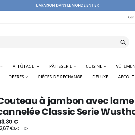
LIVRAISON DANS LE MONDE ENTIER
Con
AFFÛTAGE
PÂTISSERIE
CUISINE
VÊTEME
OFFRES
PIÈCES DE RECHANGE
DELUXE
AFCOLT
Couteau à jambon avec lame
cannelée Classic Serie Wusth
nning
13,30 €
2,87 €