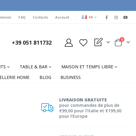
LANGUAGE
nexion
FAQ
Contacts
Account
FR
items
0
+39 051 811732
My Quote
Cart
NTS
TABLE & BAR
MAISON ET TEMPS LIBRE
ELLERIE HOME
BLOG
BUSINESS
LIVRAISON GRATUITE
pour commandes de plus de
€99,00 pour l'Italie et €199,00
pour l’Europe