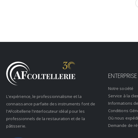
ENTERPRISE
Notre société
Service à la clie
L'expérience, le professionnalisme et la
Informations de
connaissance parfaite des instruments font de
Conditions Gén
l'AFcoltellerie l'interlocuteur idéal pour les
Où nous expéd
professionnels de la restauration et de la
Demande de rétr
pâtisserie.