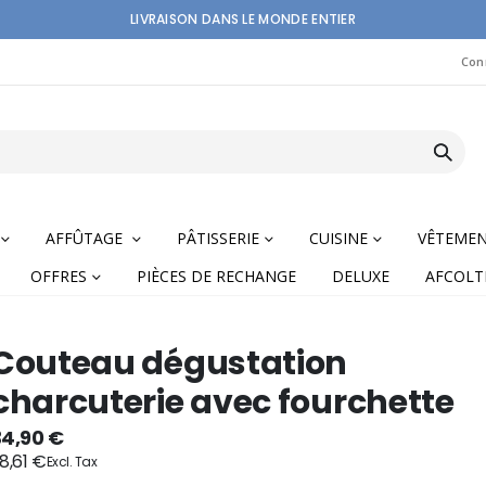
LIVRAISON DANS LE MONDE ENTIER
Con
AFFÛTAGE
PÂTISSERIE
CUISINE
VÊTEME
OFFRES
PIÈCES DE RECHANGE
DELUXE
AFCOLT
Couteau dégustation
charcuterie avec fourchette
nning
34,90 €
8,61 €