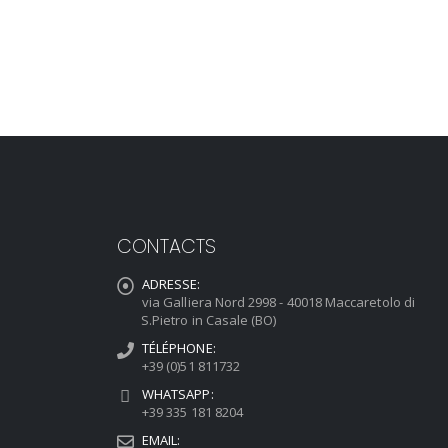
CONTACTS
ADRESSE:
via Galliera Nord 2998 - 40018 Maccaretolo di
S.Pietro in Casale (BO)
TÉLÉPHONE:
+39 (0)51 811732
WHATSAPP:
+39 335 181 8204
EMAIL: