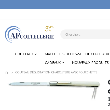
COUTEAUX
MALLETTES-BLOCS-SET DE COUTEAUX
CADEAUX
NOUVEAUX PRODUITS
COUTEAU DÉGUSTATION CHARCUTERIE AVEC FOURCHETTE
Skip
Skip
to
to
the
the
end
begi
of
of
2
the
the