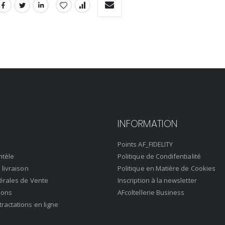
INFORMATION
Points AF_FIDELITY
ntèle
Politique de Condifentialité
 livraison
Politique en Matière de Cookies
érales de Vente
Inscription à la newsletter
ions
AFcoltellerie Business
actations en ligne