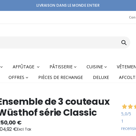
LIVRAISON DANS LE MONDE ENTIER
Con
AFFÛTAGE
PÂTISSERIE
CUISINE
VÊTEME
OFFRES
PIÈCES DE RECHANGE
DELUXE
AFCOLT
Ensemble de 3 couteaux
Wüsthof série Classic
5,0
/5
1
nning
250,00 €
recensi
04,92 €