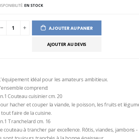
ISPONIBILITÉ:
EN STOCK
ges
ery
AJOUTER AU PANIER
AJOUTER AU DEVIS
L'équipement idéal pour les amateurs ambitieux.
'ensemble comprend:
 n.1 Couteau cuisinier cm. 20
our hacher et couper la viande, le poisson, les fruits et légum
 tout faire de la cuisine.
 n.1 Tranchelard cm. 16
e couteau à trancher par excellence. Rôtis, viandes, jambons - c
ls sont toujours tranchés à la bonne épaisseur.