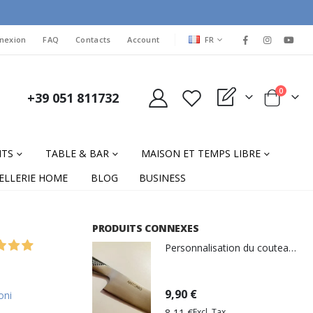
LANGUAGE
nexion
FAQ
Contacts
Account
FR
items
0
+39 051 811732
My Quote
Cart
NTS
TABLE & BAR
MAISON ET TEMPS LIBRE
ELLERIE HOME
BLOG
BUSINESS
PRODUITS CONNEXES
Personnalisation du couteau de gravure laser
9,90 €
oni
8,11 €