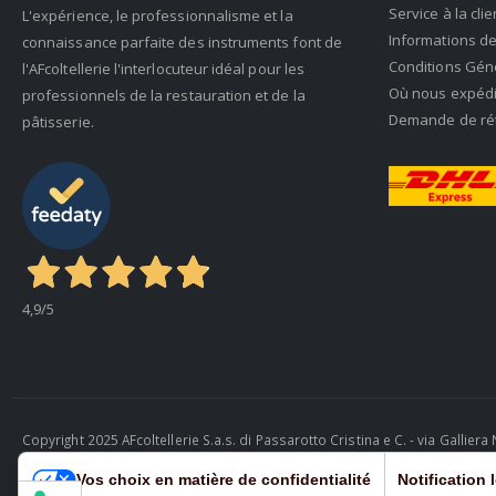
Service à la clie
L'expérience, le professionnalisme et la
Informations de
connaissance parfaite des instruments font de
Conditions Gén
l'AFcoltellerie l'interlocuteur idéal pour les
Où nous expéd
professionnels de la restauration et de la
Demande de rétr
pâtisserie.
4,9
/5
Copyright 2025 AFcoltellerie S.a.s. di Passarotto Cristina e C. - via Gallie
Cosmobile Srl
Vos choix en matière de confidentialité
Notification 