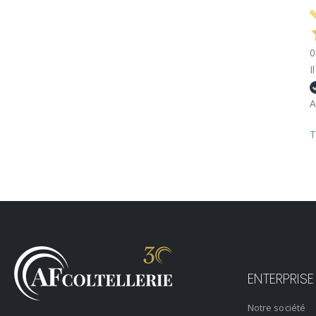
0
I
A
T
ENTERPRISE
Notre société