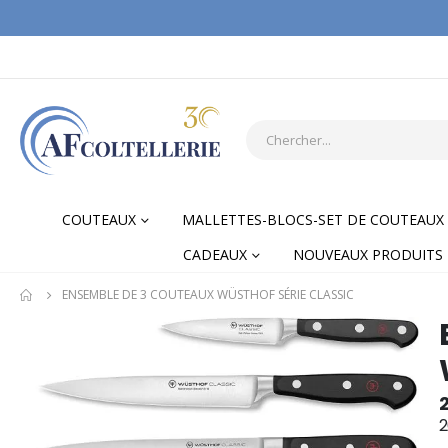
COUTEAUX
MALLETTES-BLOCS-SET DE COUTEAUX
CADEAUX
NOUVEAUX PRODUITS
ENSEMBLE DE 3 COUTEAUX WÜSTHOF SÉRIE CLASSIC
Skip
Skip
to
to
the
the
end
begi
of
of
2
the
the