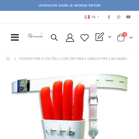
LIVRAISON DANS LE MONDE ENTIER
LANGUAGE
FR
items
0
My Quote
Cart
FODERO PER 4 COLTELLI CON CINTURA E GANCIO PER L'ACCIAINO
Skip
Ski
to
to
the
the
end
beg
of
of
the
the
images
im
gallery
gal