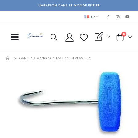
LIVRAISON DANS LE MONDE ENTIER
LANGUAGE
FR
items
0
My Quote
Cart
GANCIO A MANO CON MANICO IN PLASTICA
Skip
Ski
to
to
the
the
end
beg
of
of
the
the
images
im
gallery
gal