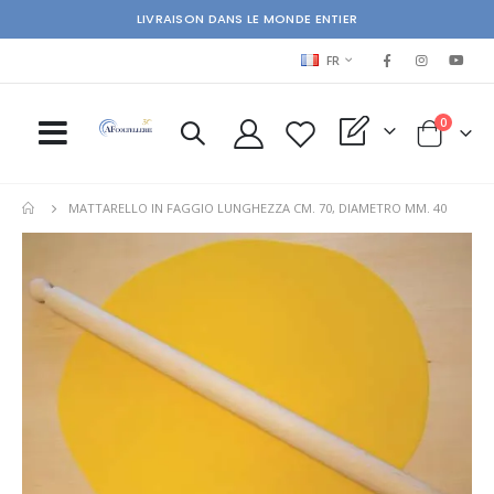
LIVRAISON DANS LE MONDE ENTIER
LANGUAGE
FR
items
0
My Quote
Cart
MATTARELLO IN FAGGIO LUNGHEZZA CM. 70, DIAMETRO MM. 40
Skip
Ski
to
to
the
the
end
beg
of
of
the
the
images
im
gallery
gal