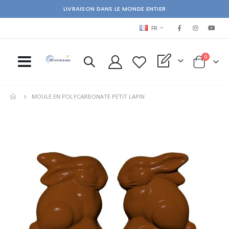
LIVRAISON DANS LE MONDE ENTIER
LANGUAGE
FR
items
0
My Quote
Cart
MOULE EN POLYCARBONATE PETIT LAPIN
Skip
Ski
to
to
the
the
end
beg
of
of
the
the
images
im
gallery
gal