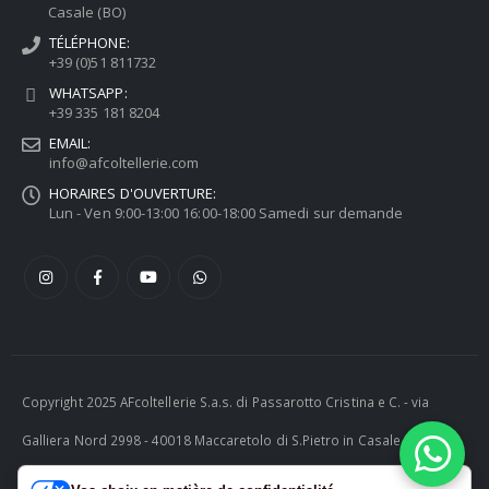
Casale (BO)
TÉLÉPHONE:
+39 (0)51 811732
WHATSAPP:
+39 335 181 8204
EMAIL:
info@afcoltellerie.com
HORAIRES D'OUVERTURE:
Lun - Ven 9:00-13:00 16:00-18:00 Samedi sur demande
Copyright 2025 AFcoltellerie S.a.s. di Passarotto Cristina e C. - via
Galliera Nord 2998 - 40018 Maccaretolo di S.Pietro in Casale (BO) -
ITALY P.I. 04230081202 | tel. +39 051 811732 | e-mail: