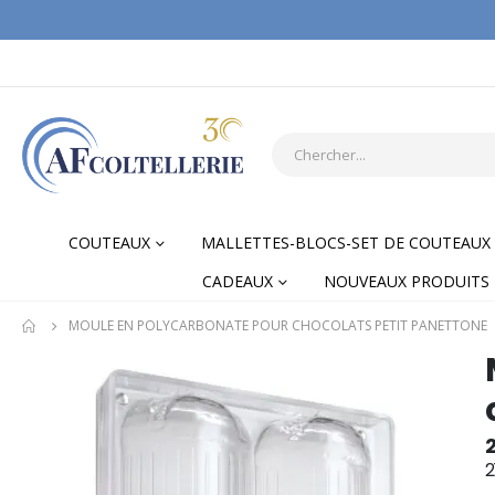
COUTEAUX
MALLETTES-BLOCS-SET DE COUTEAUX
CADEAUX
NOUVEAUX PRODUITS
MOULE EN POLYCARBONATE POUR CHOCOLATS PETIT PANETTONE
Skip
Skip
to
to
the
the
end
begi
of
of
2
the
the