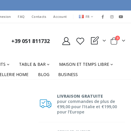
LANGUAGE
nexion
FAQ
Contacts
Account
FR
items
0
+39 051 811732
My Quote
Cart
NTS
TABLE & BAR
MAISON ET TEMPS LIBRE
ELLERIE HOME
BLOG
BUSINESS
LIVRAISON GRATUITE
pour commandes de plus de
€99,00 pour l'Italie et €199,00
pour l’Europe