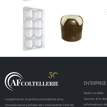
ENTERPRISE
Notre société
Service à la clie
L'expérience, le professionnalisme et la
Informations de
connaissance parfaite des instruments font de