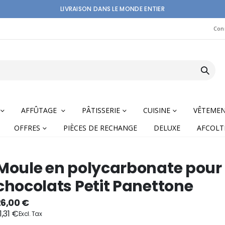
LIVRAISON DANS LE MONDE ENTIER
Con
AFFÛTAGE
PÂTISSERIE
CUISINE
VÊTEME
OFFRES
PIÈCES DE RECHANGE
DELUXE
AFCOLT
Moule en polycarbonate pour
chocolats Petit Panettone
nning
26,00 €
1,31 €