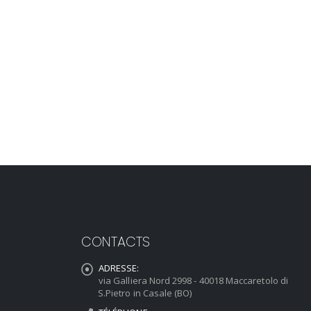
CONTACTS
ADRESSE:
via Galliera Nord 2998 - 40018 Maccaretolo di
S.Pietro in Casale (BO)