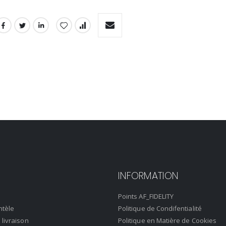
INFORMATION
Points AF_FIDELITY
ntèle
Politique de Condifentialité
 livraison
Politique en Matière de Cookies