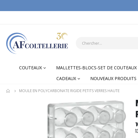
COUTEAUX
MALLETTES-BLOCS-SET DE COUTEAUX
CADEAUX
NOUVEAUX PRODUITS
MOULE EN POLYCARBONATE RIGIDE PETITS VERRES HAUTE
Skip
Skip
to
to
the
the
end
begi
1
of
of
1
the
the