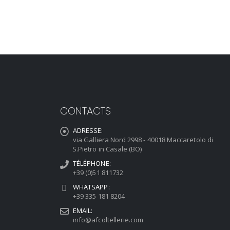
CONTACTS
ADRESSE:
via Galliera Nord 2998 - 40018 Maccaretolo di
S.Pietro in Casale (BO)
TÉLÉPHONE:
+39 (0)51 811732
WHATSAPP:
+39 335 181 8204
EMAIL:
info@afcoltellerie.com