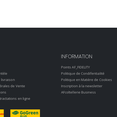
INFORMATION
Points AF_FIDELITY
ntèle
Politique de Condifentialité
 livraison
Politique en Matière de Cookies
érales de Vente
Inscription à la newsletter
ions
AFcoltellerie Business
actations en ligne