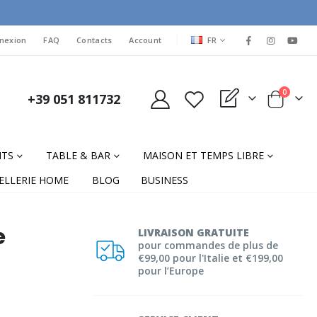
LANGUAGE
nexion
FAQ
Contacts
Account
FR
items
0
+39 051 811732
My Quote
Cart
NTS
TABLE & BAR
MAISON ET TEMPS LIBRE
ELLERIE HOME
BLOG
BUSINESS
e
LIVRAISON GRATUITE
pour commandes de plus de
€99,00 pour l'Italie et €199,00
pour l’Europe