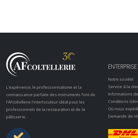
ENTERPRISE
Notre société
Service à la clie
L'expérience, le professionnalisme et la
Informations de
connaissance parfaite des instruments font de
Conditions Gén
l'AFcoltellerie l'interlocuteur idéal pour les
Où nous expéd
professionnels de la restauration et de la
Demande de rétr
pâtisserie.