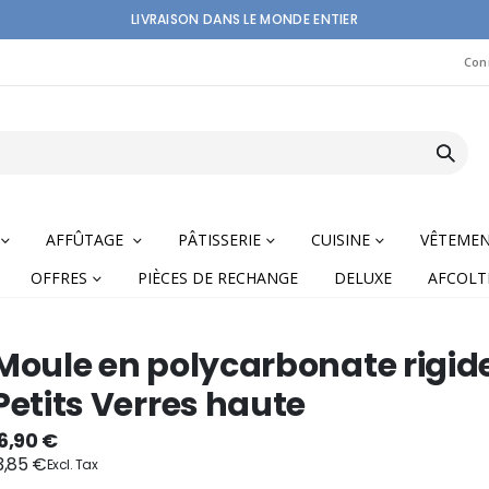
LIVRAISON DANS LE MONDE ENTIER
Con
AFFÛTAGE
PÂTISSERIE
CUISINE
VÊTEME
OFFRES
PIÈCES DE RECHANGE
DELUXE
AFCOLT
Moule en polycarbonate rigid
Petits Verres haute
nning
6,90 €
3,85 €