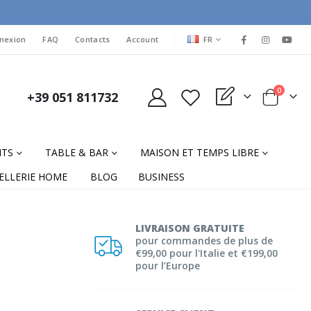
LANGUAGE
nexion
FAQ
Contacts
Account
FR
items
0
+39 051 811732
My Quote
Cart
NTS
TABLE & BAR
MAISON ET TEMPS LIBRE
ELLERIE HOME
BLOG
BUSINESS
LIVRAISON GRATUITE
pour commandes de plus de
€99,00 pour l'Italie et €199,00
pour l’Europe