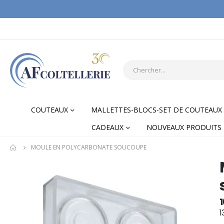
COUTEAUX
MALLETTES-BLOCS-SET DE COUTEAUX
CADEAUX
NOUVEAUX PRODUITS
MOULE EN POLYCARBONATE SOUCOUPE
Skip
Skip
to
to
the
the
end
begi
1
of
of
1
the
the