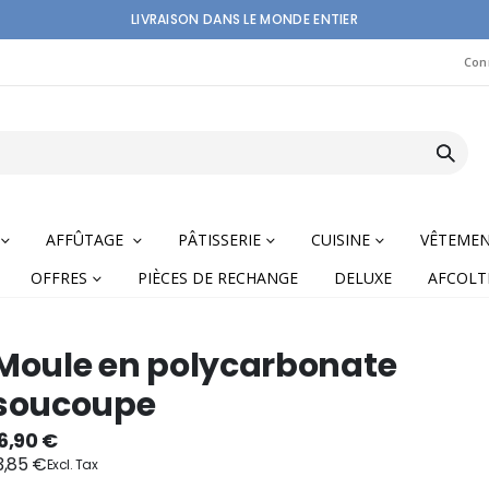
LIVRAISON DANS LE MONDE ENTIER
Con
AFFÛTAGE
PÂTISSERIE
CUISINE
VÊTEME
OFFRES
PIÈCES DE RECHANGE
DELUXE
AFCOLT
Moule en polycarbonate
soucoupe
nning
6,90 €
3,85 €