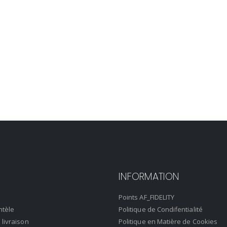
INFORMATION
Points AF_FIDELITY
ntèle
Politique de Condifentialité
 livraison
Politique en Matière de Cookies