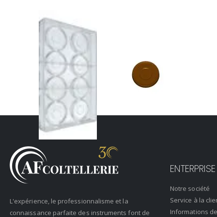
ENTERPRISE
Notre société
Service à la clie
L'expérience, le professionnalisme et la
Informations de
connaissance parfaite des instruments font de