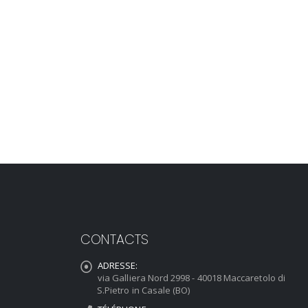
CONTACTS
ADRESSE:
via Galliera Nord 2998 - 40018 Maccaretolo di
S.Pietro in Casale (BO)