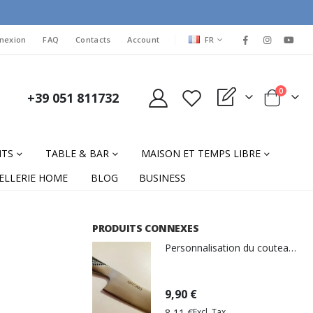
LANGUAGE
nexion
FAQ
Contacts
Account
FR
items
0
+39 051 811732
My Quote
Cart
NTS
TABLE & BAR
MAISON ET TEMPS LIBRE
ELLERIE HOME
BLOG
BUSINESS
PRODUITS CONNEXES
Personnalisation du couteau de gravure laser
9,90 €
8,11 €