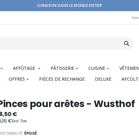
LIVRAISON DANS LE MONDE ENTIER
Con
AFFÛTAGE
PÂTISSERIE
CUISINE
VÊTEME
OFFRES
PIÈCES DE RECHANGE
DELUXE
AFCOLT
Pinces pour arêtes - Wusthof
8,50 €
5,16 €
nning
ISPONIBILITÉ:
ÉPUISÉ