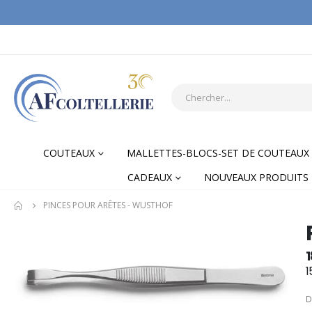
COUTEAUX
MALLETTES-BLOCS-SET DE COUTEAUX
CADEAUX
NOUVEAUX PRODUITS
PINCES POUR ARÊTES - WUSTHOF
Skip
Skip
to
to
1
the
the
1
end
begi
of
of
D
the
the