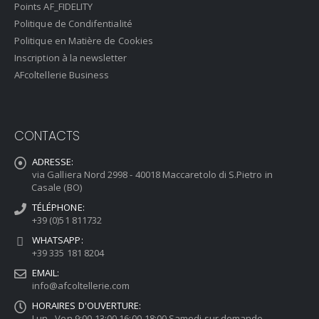
Points AF_FIDELITY
Politique de Condifentialité
Politique en Matière de Cookies
Inscription à la newsletter
AFcoltellerie Business
CONTACTS
ADRESSE:
via Galliera Nord 2998 - 40018 Maccaretolo di S.Pietro in
Casale (BO)
TÉLÉPHONE:
+39 (0)51 811732
WHATSAPP:
+39 335 181 8204
EMAIL:
info@afcoltellerie.com
HORAIRES D'OUVERTURE:
Lun - Ven 9:00-13:00 16:00-18:00 Samedi sur demande