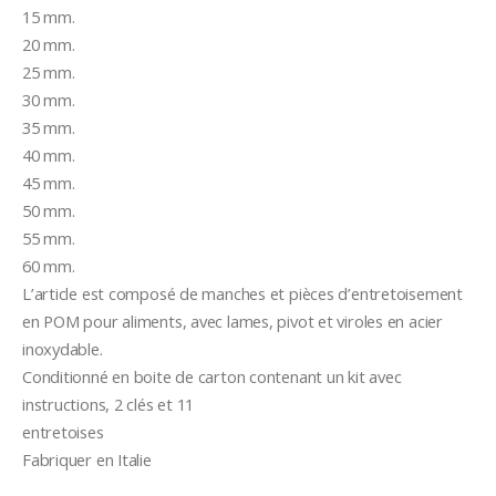
15 mm.
20 mm.
25 mm.
30 mm.
35 mm.
40 mm.
45 mm.
50 mm.
55 mm.
60 mm.
L’article est composé de manches et pièces d’entretoisement 
en POM pour aliments, avec lames, pivot et viroles en acier 
inoxydable. 
Conditionné en boite de carton contenant un kit avec 
instructions, 2 clés et 11
entretoises
Fabriquer en Italie