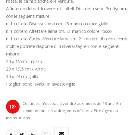
rosse, le carni bianche e le verdure.
All'interno del set troverete i coltelli Dick della serie Prodynamic 
con le seguenti misure:
n. 1 coltello Disosso lama cm. 15 manico colore giallo
n. 1 coltello Affettare lama cm. 21 manico colore rosso
n. 1 coltello Cucina-Verdure lama cm. 21 manico di colore verde
Inoltre potrete disporre di 3 diversi taglieri con le seguenti 
misure: 
24 x 15 cm - rosso 
29 x 19,5 cm - verde 
34 x 24 cm giallo 
I taglieri sono lavabili in lavastoviglie
Cet article n'est pas à vendre aux moins de 18 ans. En
18
+
commandant cet article, vous déclarez être âgé d'au
moins 18 ans.