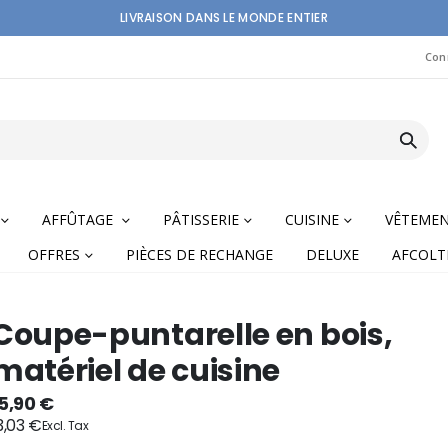
LIVRAISON DANS LE MONDE ENTIER
Con
AFFÛTAGE
PÂTISSERIE
CUISINE
VÊTEME
OFFRES
PIÈCES DE RECHANGE
DELUXE
AFCOLT
Coupe-puntarelle en bois,
matériel de cuisine
nning
5,90 €
3,03 €