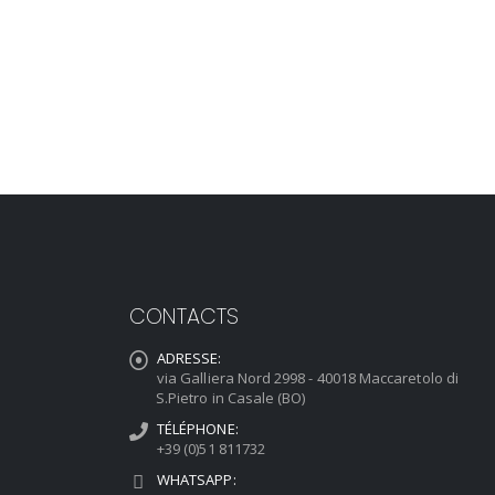
CONTACTS
ADRESSE:
via Galliera Nord 2998 - 40018 Maccaretolo di
S.Pietro in Casale (BO)
TÉLÉPHONE:
+39 (0)51 811732
WHATSAPP: