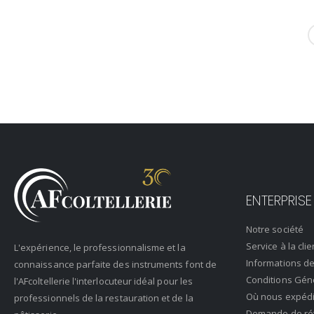
ENTERPRISE
Notre société
Service à la clie
L'expérience, le professionnalisme et la
Informations de
connaissance parfaite des instruments font de
Conditions Gén
l'AFcoltellerie l'interlocuteur idéal pour les
Où nous expéd
professionnels de la restauration et de la
Demande de rétr