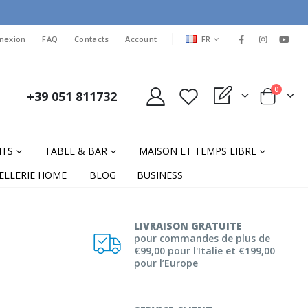
LANGUAGE
nexion
FAQ
Contacts
Account
FR
items
0
+39 051 811732
My Quote
Cart
NTS
TABLE & BAR
MAISON ET TEMPS LIBRE
ELLERIE HOME
BLOG
BUSINESS
LIVRAISON GRATUITE
pour commandes de plus de
€99,00 pour l'Italie et €199,00
pour l’Europe