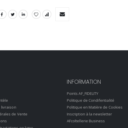
INFORMATION
Points AF_FIDELITY
ntèle
Politique de Condifentialité
 livraison
Politique en Matière de Cookies
érales de Vente
Inscription à la newsletter
ions
AFcoltellerie Business
actations en ligne