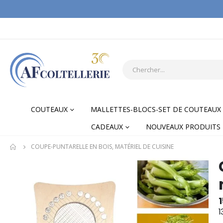
COUTEAUX
MALLETTES-BLOCS-SET DE COUTEAUX
CADEAUX
NOUVEAUX PRODUITS
COUPE-PUNTARELLE EN BOIS, MATÉRIEL DE CUISINE
Skip
Skip
to
to
the
the
end
begi
1
of
of
1
the
the