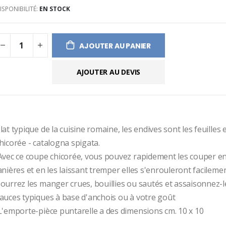
ISPONIBILITÉ:
EN STOCK
ges
ery
AJOUTER AU PANIER
AJOUTER AU DEVIS
lat typique de la cuisine romaine, les endives sont les feuilles e
hicorée - catalogna spigata. 
anières et en les laissant tremper elles s'enrouleront facilemen
ourrez les manger crues, bouillies ou sautés et assaisonnez-le
auces typiques à base d'anchois ou à votre goût 
 L'emporte-pièce puntarelle a des dimensions cm. 10 x 10