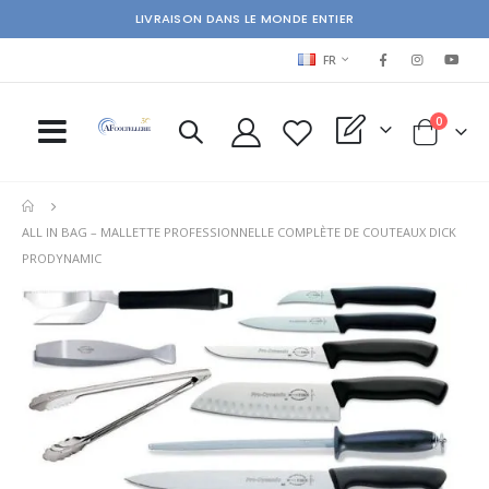
LIVRAISON DANS LE MONDE ENTIER
LANGUAGE
FR
items
0
My Quote
Cart
ALL IN BAG – MALLETTE PROFESSIONNELLE COMPLÈTE DE COUTEAUX DICK
PRODYNAMIC
Skip
Ski
to
to
the
the
end
beg
of
of
the
the
images
im
gallery
gal